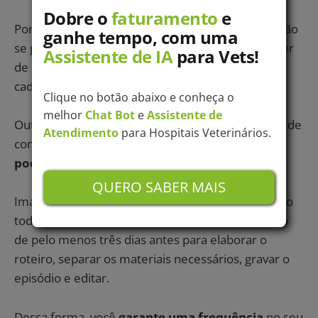
Dobre o
faturamento
e
Porém, ter alguns pontos definidos te ajudam a não
ganhe tempo, com uma
se perder durante a discussão, ou não se esquecer
Assistente de IA
para Vets!
de
divulgar a sua clínica veterinária
no final de
cada episódio.
Clique no botão abaixo e conheça o
melhor
Chat Bot
e
Assistente de
Outra dica fundamental para o seu planejamento de
Atendimento
para Hospitais Veterinários.
conteúdo, é definir um
calendário do seu
podcast
.
QUERO SABER MAIS
Imagine que você decidiu postar um novo episódio
toda quarta-feira. Você pode reservar um período
de pelo menos três dias antes para elaborar o
roteiro, separar os materiais necessários, gravar o
episódio e editar.
Dessa forma, você
garante uma frequência
no seu