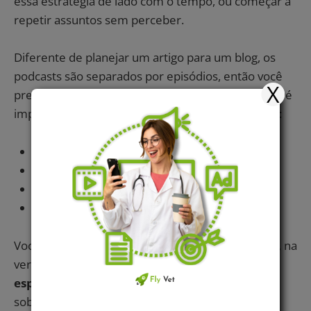
essa estratégia de lado com o tempo, ou começar a
repetir assuntos sem perceber.
Diferente de planejar um artigo para um blog, os
podcasts são separados por episódios, então você
X
precisa
produzir um roteiro
para cada um. Nele, é
importante que você planeje os seguintes pontos:
Nome do episódio
Apresentação dos integrantes
Apresentação do tema do episódio
Encerramento
Você não precisa escrever toda a fala do episódio, na
verdade, um dos diferenciais dos podcasts é a
espontaneidade
, a forma natural de conversar
sobre um assunto.