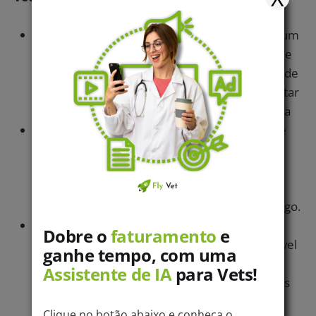
Cadastro Estadual de Vigilância Sanitária:
um
conjunto de dados de um estabelecimento que
desenvolve atividade de interesse à saúde, onde
pelo menos um dos profissionais deverá constar
como responsável técnico da clínica veterinária
Cadastro no CNES:
o CNES é um registro que
todos os estabelecimentos que oferecem
serviços relacionados à área da saúde devem
possuir, obrigatoriamente. Saiba mais sobre
como adquirir o
Cadastro no CNES
neste artigo.
Licença de Funcionamento:
ato privativo do
Dobre o
faturamento
e
órgão de saúde competente (geralmente a nível
ganhe tempo, com uma
municipal) que permite o funcionamento dos
Assistente de IA
para Vets!
estabelecimentos que desenvolvem atividades
de acordo com a legislação sanitária vigente.
Clique no botão abaixo e conheça o