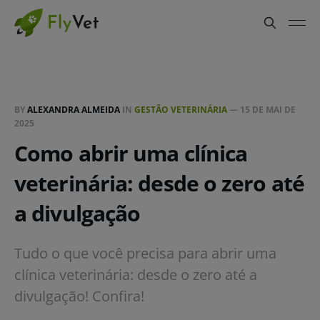
BY
ALEXANDRA ALMEIDA
IN
GESTÃO VETERINÁRIA
—
15 DE MAI DE
2025
Como abrir uma clínica
veterinária: desde o zero até
a divulgação
Tudo o que você precisa para abrir uma
clínica veterinária: desde o zero até a
divulgação! Confira!