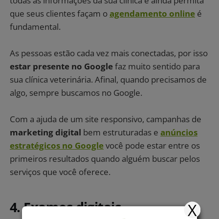
todas as informações da sua clínica e ainda permita
que seus clientes façam o
agendamento online
é
fundamental.
As pessoas estão cada vez mais conectadas, por isso
estar presente no Google
faz muito sentido para
sua clínica veterinária. Afinal, quando precisamos de
algo, sempre buscamos no Google.
Com a ajuda de um site responsivo, campanhas de
marketing digital
bem estruturadas e
anúncios
estratégicos no Google
você pode estar entre os
primeiros resultados quando alguém buscar pelos
serviços que você oferece.
4. Exames digitais
X