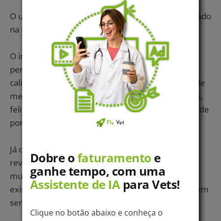
O ultrassom é um exame diagnóstico muito utilizado
na Medicina, seja humana, seja veterinária.
O interessante é que os recursos tecnológicos
permitem, atualmente, que o equipamento seja
calibrado por um programa que oferece opções de
medidas e de características específicas para cães,
felinos ou outros animais, de pequeno ou de grande
porte.
Já os
raios X
digitais eliminam a necessidade de
Dobre o
faturamento
e
revelação e de uso de filmes, tornando o exame
ganhe tempo, com uma
muito mais prático, rápido e barato. Atualmente,
Assistente de IA
para Vets!
existem modelos pequenos e portáteis, que podem
ser transportados facilmente até a residência.
Clique no botão abaixo e conheça o