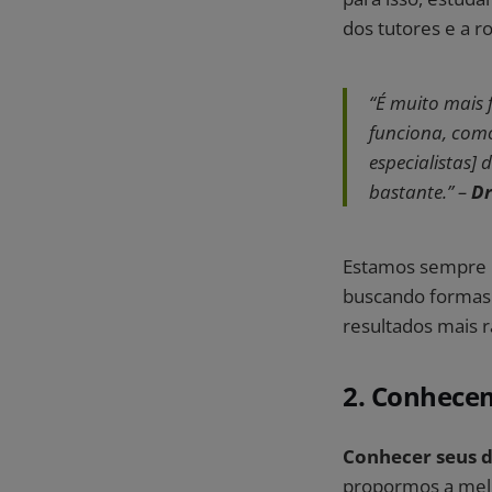
dos tutores e a ro
“É muito mais 
funciona, como
especialistas]
bastante.” –
Dr
Estamos sempre n
buscando formas d
resultados mais 
2. Conhecem
Conhecer seus d
propormos a melh