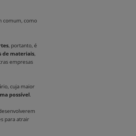
 comum, como
rtes
, portanto, é
 de materiais
,
utras empresas
io, cuja maior
rma possível
.
 desenvolverem
s para atrair