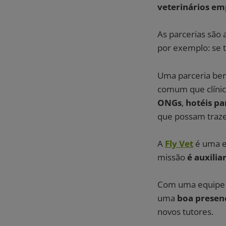
veterinários e
As parcerias são
por exemplo: se 
Uma parceria be
comum que clínic
ONGs
,
hotéis pa
que possam traz
A
Fly Vet
é uma e
missão
é auxilia
Com uma equipe a
uma
boa presenç
novos tutores.