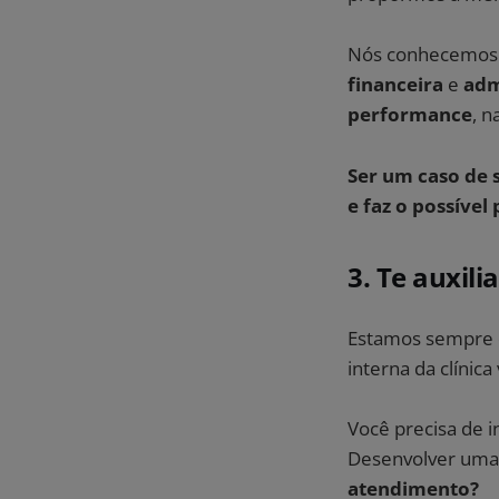
Nós conhecemos d
financeira
e
adm
performance
, n
Ser um caso de 
e faz o possível 
3. Te auxil
Estamos sempre di
interna da clínic
Você precisa de 
Desenvolver um
atendimento?