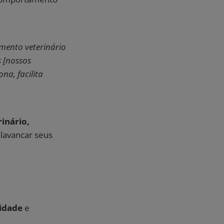
mento veterinário
s [nossos
na, facilita
inário,
alavancar seus
idade
e