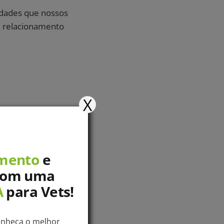
uldades que nossos
e relacionamento
X
a como o tráfego
s Fly Vet
mento
e
com uma
A
para Vets!
onheça o melhor