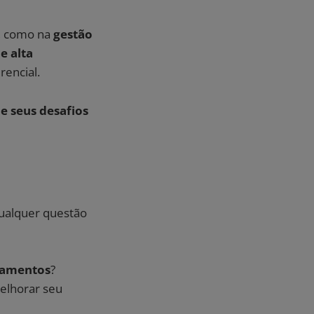
a, como na
gestão
e alta
erencial.
e seus desafios
qualquer questão
amentos
?
elhorar seu