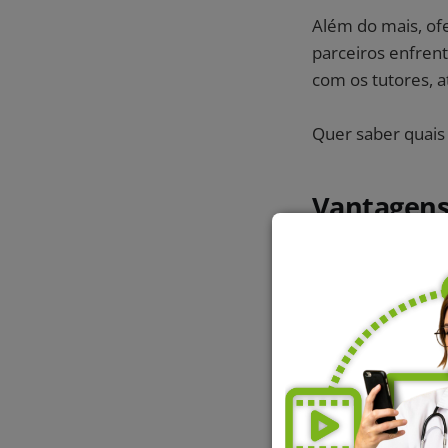
Além do mais, of
parceiros enfrent
com os tutores, a
Quer saber quais
Vantagens 
Um caso de sucess
pago funciona pra 
alcançam.