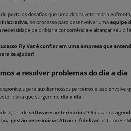
e perto os desafios que uma clínica veterinária enfrent
inistrativa
, no processo para desenvolver uma
equipe d
a necessidade de driblar a concorrência e alcançar seu dif
sucesso Fly Vet é confiar em uma empresa que entend
para te ajudar!
iamos a resolver problemas do dia a dia
sponíveis para auxiliar nossos parceiros e isso envolve 
a veterinária que surgem no
dia a dia
.
indicações de
softwares veterinários
? Otimizar os
agend
a boa
gestão veterinária
?
Atrair
e
fidelizar
os tutores? M