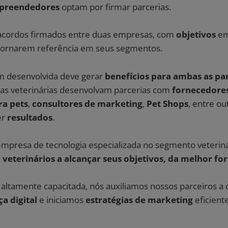
mpreendedores
optam por firmar parcerias.
 acordos firmados entre duas empresas, com
objetivos
em
tornarem referência em seus segmentos.
m desenvolvida deve gerar
benefícios para ambas as pa
as veterinárias desenvolvam parcerias com
fornecedores
ra pets
,
consultores de marketing
,
Pet Shops
, entre o
er
resultados
.
mpresa de tecnologia especializada no segmento veterinár
r veterinários a alcançar seus objetivos, da melhor fo
ltamente capacitada, nós auxiliamos nossos parceiros a
a digital
e iniciamos
estratégias de marketing
eficiente