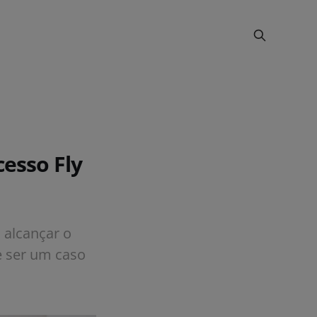
esso Fly
a alcançar o
e ser um caso