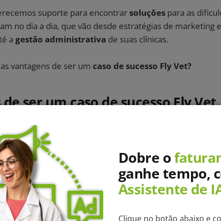
erecemos suporte para encontrar
soluções
para as dific
am no dia a dia, que vão desde estratégias de marketing 
té a
gestão
administrativa
de suas clínicas.
 as vantagens de ser um
caso de sucesso Fly Vet?
de ser um caso de sucesso Fly Vet
o real começa com captação consistente. Esse vídeo mostr
clínica vet, o que está por trás dos resultados que os cliente
Dobre o
fatura
ganhe tempo, 
Assistente de I
Clique no botão abaixo e c