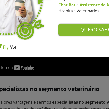
Chat Bot
e
Assistente de 
Hospitais Veterinários.
QUERO SABE
pecialistas no segmento veterinário
aiores vantagens é sermos
especialistas no segmento 
amos o cotidiano dos médicos veterinários, assim como o