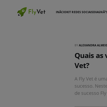
INÃ­CIO
KIT REDES SOCIAIS
DIAGNÃ³
BY
ALEXANDRA ALMEI
Quais as 
Vet?
A Fly Vet é uma
sucesso. Nest
de sucesso Fly