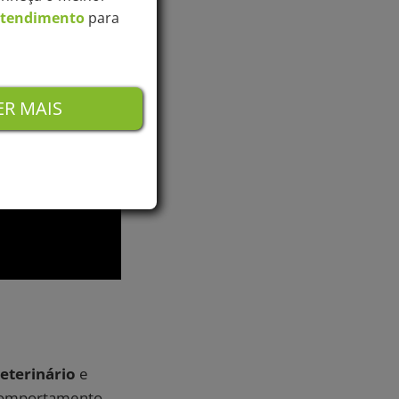
Atendimento
para
R MAIS
veterinário
e
 comportamento