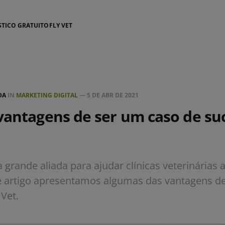
STICO GRATUITO
FLY VET
DA
IN
MARKETING DIGITAL
—
5 DE ABR DE 2021
vantagens de ser um caso de suc
 grande aliada para ajudar clínicas veterinárias 
e artigo apresentamos algumas das vantagens d
 Vet.