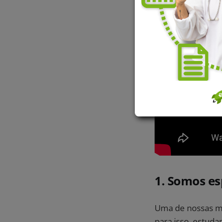
1. Somos es
Uma de nossas m
para isso, estud