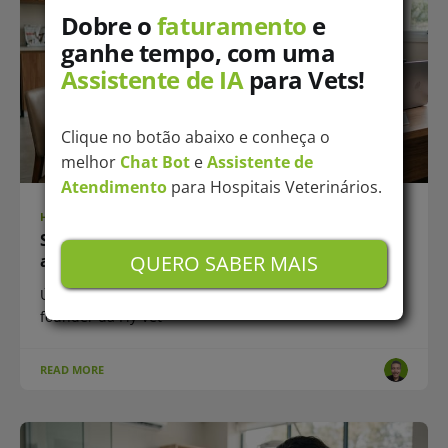
Dobre o
faturamento
e
ganhe tempo, com uma
Assistente de IA
para Vets!
Clique no botão abaixo e conheça o
melhor
Chat Bot
e
Assistente de
Atendimento
para Hospitais Veterinários.
HUB-VET
SPIN Selling pra clínica veterinária: como
aplicar (com script pronto)
QUERO SABER MAIS
Última atualização: 21/05/2026 · Por Mateus Gomes,
founder da Fly Vet
READ MORE