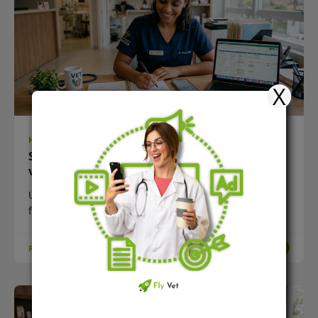
X
HUB-VET
SimplesVet ou Fly Vet: qual escolher pra clínica
veterinária em 2026
Última atualização: 21/05/2026 · Por Mateus Gomes,
founder da Fly Vet
READ MORE