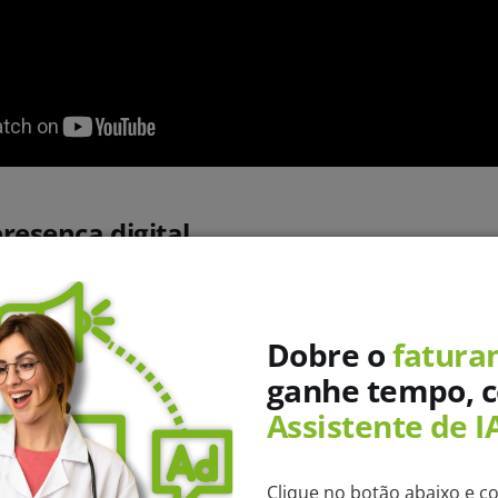
presença digital
arcar
presença na internet
, pois é lá que os tutores est
seu.
Dobre o
fatura
e de investir na construção da sua presença digital. Isso não
ganhe tempo, 
ontrado, mas também fortalecerá o relacionamento com seus
Assistente de I
municação mais direta e eficaz.
Clique no botão abaixo e c