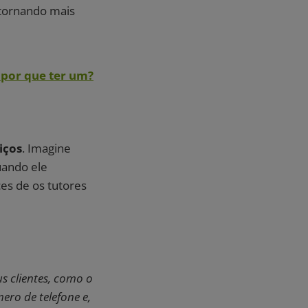
tornando mais
: por que ter um?
iços
. Imagine
uando ele
es de os tutores
s clientes, como o
ero de telefone e,