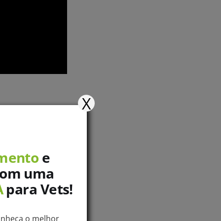
X
ão buscando por
mento
e
 apenas facilitará
com uma
 clientes,
A
para Vets!
onheça o melhor