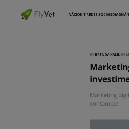
INÃ­CIO
KIT REDES SOCIAIS
DIAGNÃ³
BY
BRENDA KALIL
IN
M
Marketing
investim
Marketing digi
contamos!