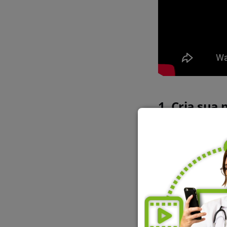
1. Cria sua 
É fundamental m
serviços como o 
Por isso, não deix
que você seja enc
permitindo uma co