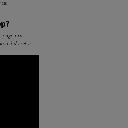
cial!
op?
go pago pra
hmark do setor.