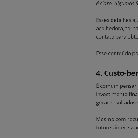
é claro, algumas 
Esses detalhes a
acolhedora, torna
contato para obt
Esse conteúdo po
4. Custo-ben
É comum pensar q
investimento fina
gerar resultados s
Mesmo com recurso
tutores interess