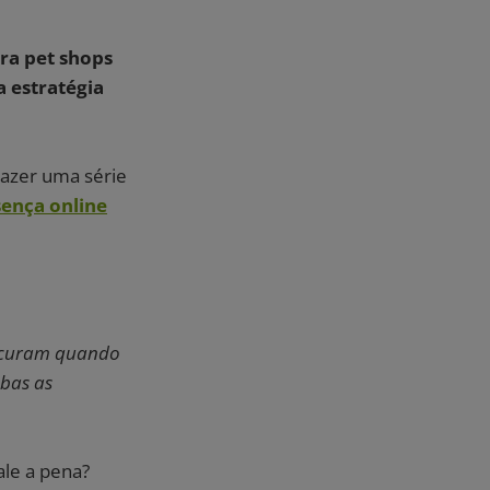
ra pet shops
a estratégia
razer uma série
ença online
procuram quando
mbas as
ale a pena?