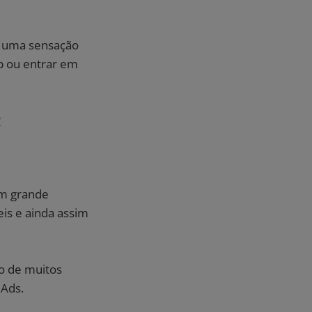
ir uma sensação
p ou entrar em
?
um grande
eis e ainda assim
ão de muitos
Ads.