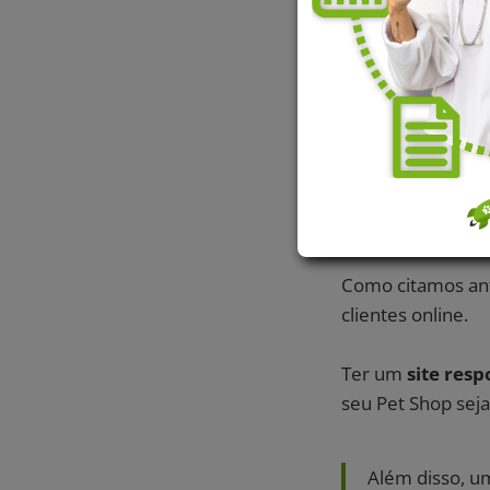
Além disso, uma p
mercado e a conqu
Esse outro conte
ou Site?
2. Atrai nov
Como citamos ant
clientes online.
Ter um
site res
seu Pet Shop sej
Além disso, um