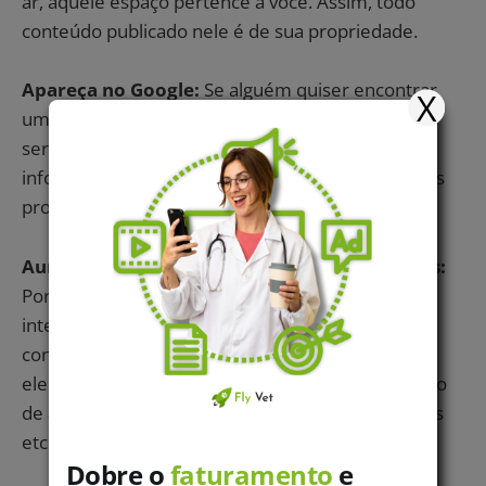
ar, aquele espaço pertence a você. Assim, todo
conteúdo publicado nele é de sua propriedade.
Apareça no Google:
Se alguém quiser encontrar
X
uma clínica na cidade, procurar por algum tipo de
serviço específico para o pet ou mesmo buscar
informações sobre o mundo dos bichinhos, o mais
provável é que ela procure no Google.
Aumente a credibilidade e reúna informações:
Por ser considerada “a cara” da sua clínica na
internet, ter um site passa muita credibilidade. A
confiança do cliente aumenta, ainda mais quando
ele encontra informações como endereço, horário
de atendimento, fotos do local, serviços prestados
etc.
Dobre o
faturamento
e