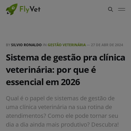
BY
SILVIO RONALDO
IN
GESTÃO VETERINÁRIA
—
27 DE ABR DE 2024
Sistema de gestão pra clínica
veterinária: por que é
essencial em 2026
Qual é o papel de sistemas de gestão de
uma clínica veterinária na sua rotina de
atendimentos? Como ele pode tornar seu
dia a dia ainda mais produtivo? Descubra!