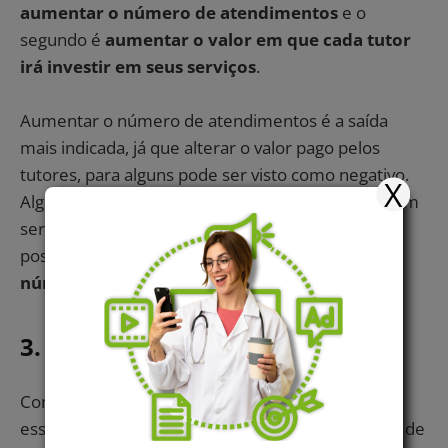
aumentar o número de atendimentos
e o
segundo é
aumentar o valor em que cada tutor
irá investir em seus serviços
.
Aumentar o número de atendimentos é a saída
mais indicada, já que alterar o valor pago pelos
tutores, para alguns pode ser visto como negativo.
X
Algumas
estratégias de marketing digital
podem
ser desenvolvidas em sua clínica, através delas é
possível
atrair muitos tutores e aumentar o
número de atendimentos
.
3. Crie um fundo reserva
Contar com um
fluxo de caixa
organizado é
essencial para sua clínica ter resultados positivos, de