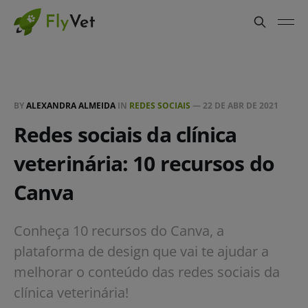
BY
ALEXANDRA ALMEIDA
IN
REDES SOCIAIS
—
22 DE ABR DE 2021
Redes sociais da clínica
veterinária: 10 recursos do
Canva
Conheça 10 recursos do Canva, a
plataforma de design que vai te ajudar a
melhorar o conteúdo das redes sociais da
clínica veterinária!