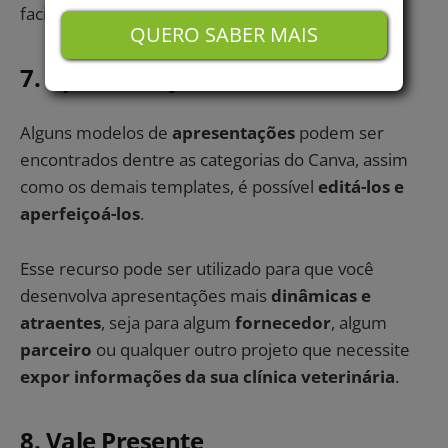
facilitar muito no seu dia a dia e da sua equipe!
QUERO SABER MAIS
7. Apresentação
Alguns modelos de
apresentações
podem ser
encontrados dentre as categorias do Canva, assim
como os demais templates, é possível
editá-los e
aperfeiçoá-los
.
Esse recurso pode ser utilizado para que você
desenvolva apresentações mais
dinâmicas e
atraentes
, seja para algum
fornecedor
, algum
parceiro
ou qualquer outro projeto que necessite
expor informações da sua clínica veterinária
.
8. Vale Presente