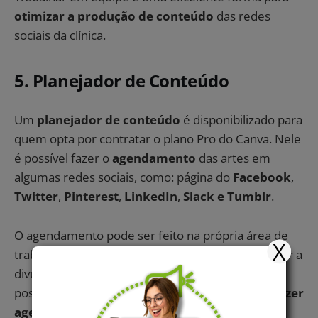
otimizar a produção de conteúdo
das redes
sociais da clínica.
5. Planejador de Conteúdo
Um
planejador de conteúdo
é disponibilizado para
quem opta por contratar o plano Pro do Canva. Nele
é possível fazer o
agendamento
das artes em
algumas redes sociais, como: página do
Facebook
,
Twitter
,
Pinterest
,
LinkedIn
,
Slack e Tumblr
.
O agendamento pode ser feito na própria área de
X
trabalho do Canva, o que facilita muito para agilizar a
divulgação dos conteúdos. Porém, o planejador
possui uma desvantagem, já que
não permite fazer
agendamentos no
Instagram
.