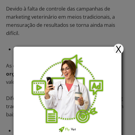
Devido à falta de controle das campanhas de
marketing veterinário em meios tradicionais, a
mensuração de resultados se torna ainda mais
difícil.
X
Custo-benefício
As campanhas permitem um
controle de
orçamento
, assim você não precisa investir um
valor fixo por mês.
Diferentemente do marketing digital, o marketing
tradicional possui um custo maior, inflexível e com
baixo retorno.
Relacionamento com os tutores