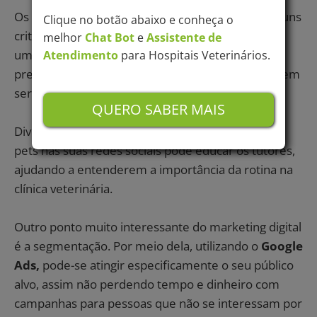
Os conteúdos das redes sociais devem seguir alguns
Clique no botão abaixo e conheça o
critérios que sempre explicamos em nosso
Blog
,
melhor
Chat Bot
e
Assistente de
um exemplo são os conteúdos de medicina
Atendimento
para Hospitais Veterinários.
preventiva, que se escritos de forma correta podem
ser muito úteis ao tutor e ao seu negócio.
QUERO SABER MAIS
Divulgar
conteúdo relevante
sobre a saúde dos
pets nas suas redes sociais pode educar os tutores,
ajudando a entenderem a importância da rotina na
clínica veterinária.
Outro ponto muito interessante do marketing digital
é a segmentação. Por meio dela, utilizando o
Google
Ads
,
pode-se atingir especificamente o seu público
alvo, assim não perdendo tempo e dinheiro com
campanhas para pessoas que não se interessam por