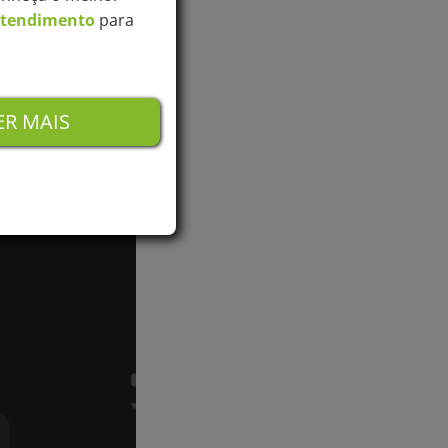
anter uma
Atendimento
para
o hospital no
R MAIS