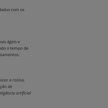
idados com os
ais ágeis e
indo o tempo de
atamentos.
izar a rotina,
ução de
igência artificial