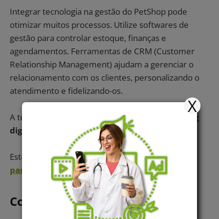
Integrar tecnologia na gestão do PetShop pode
otimizar muitos processos. Utilize softwares de
gestão para controlar estoque, finanças e
agendamentos. Ferramentas de CRM (Customer
Relationship Management) ajudam a gerenciar o
relacionamento com os clientes, personalizando o
atendimento e fidelizando-os.
X
A tecnologia também pode auxiliar no
marketing
digital
, ampliando a visibilidade do seu negócio.
Este artigo pode te interessar:
Marketing Digital
para empresas Pet: motivos para investir
Conclusão