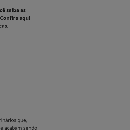
cê saiba as
 Confira aqui
cas.
rinários que,
, e acabam sendo