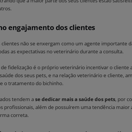
trando que a maior parte dos seus clientes estão satisfei
utros.
no engajamento dos clientes​
 clientes não se enxergam como um agente importante d
odas as expectativas no veterinário durante a consulta.
de fidelização é o próprio veterinário incentivar o cliente
saúde dos seus pets, e na relação veterinário e cliente, 
e o tratamento do bichinho.
izados tendem a
se dedicar mais a saúde dos pets
, por c
 profissionais, além de possuírem uma tendência maior 
orma correta.