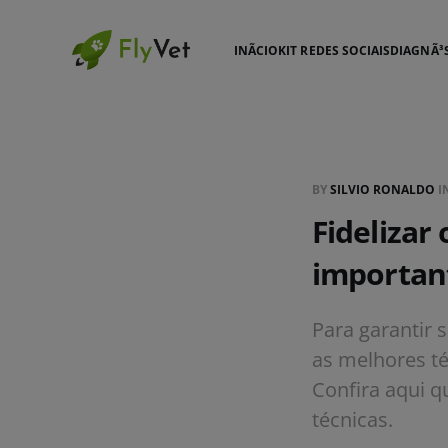
INÃ­CIO
KIT REDES SOCIAIS
DIAGNÃ³
BY
SILVIO RONALDO
I
Fidelizar 
importan
Para garantir 
as melhores téc
Confira aqui q
técnicas.