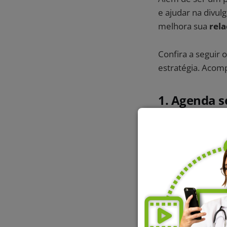
e ajudar na divul
melhora sua
rela
Confira a seguir 
estratégia. Acom
1. Agenda s
Para poder oferec
que sua agenda e
Além das consult
conectar com o c
diferencial.
Dessa forma, é im