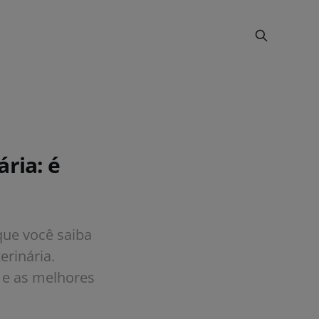
ária: é
que você saiba
erinária.
o e as melhores