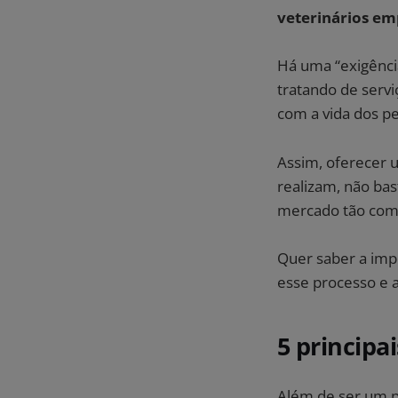
veterinários e
Há uma “exigência
tratando de servi
com a vida dos pe
Assim, oferecer u
realizam, não bas
mercado tão comp
Quer saber a imp
esse processo e a
5 principai
Além de ser um pa