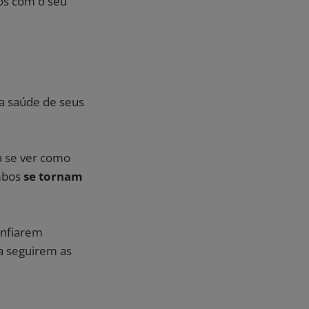
tos com o seu
a saúde de seus
 a se ver como
ambos
se tornam
onfiarem
a seguirem as