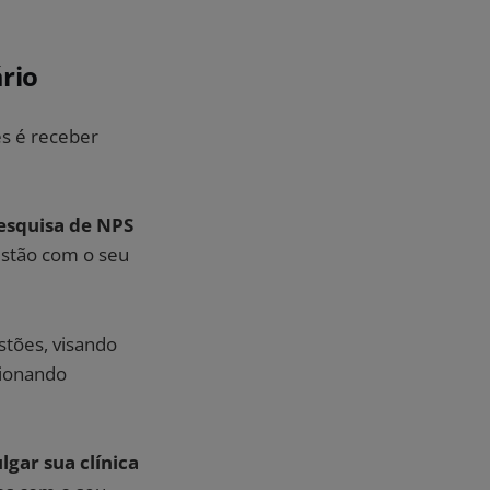
rio​
es é receber
esquisa de NPS
 estão com o seu
tões, visando
ncionando
lgar sua clínica