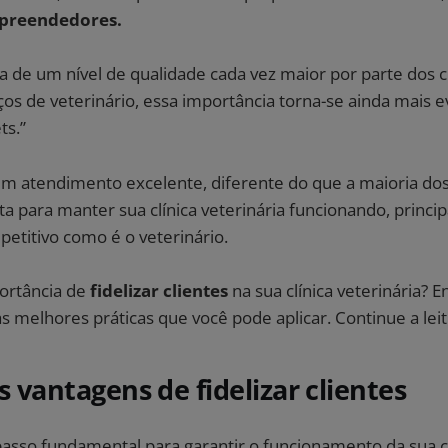
mpreendedores.
 de um nível de qualidade cada vez maior por parte dos cl
ços de veterinário, essa importância torna-se ainda mais ev
ts.”
m atendimento excelente, diferente do que a maioria dos 
ta para manter sua clínica veterinária funcionando, prin
etitivo como é o veterinário.
ortância de
fidelizar clientes
na sua clínica veterinária? 
s melhores práticas que você pode aplicar. Continue a lei
s vantagens de fidelizar clientes​
sso fundamental para garantir o funcionamento da sua clí