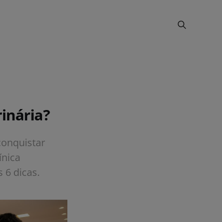
inária?
conquistar
ínica
 6 dicas.