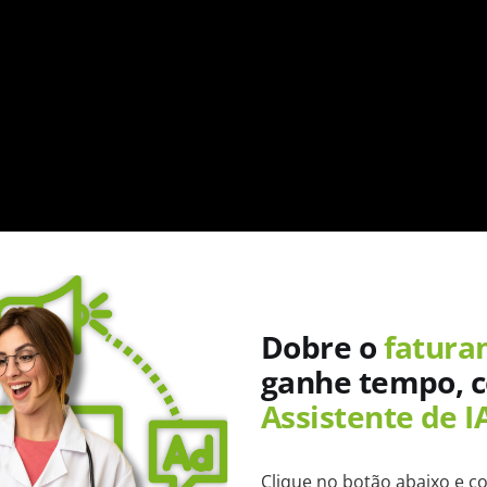
Dobre o
fatura
ganhe tempo, 
Assistente de I
ria de ter mais tempo, e os profissionais de saúde tam
Clique no botão abaixo e c
 ao invés de desejar mais tempo, pense em como realizar 