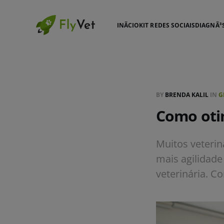
INÃ­CIO
KIT REDES SOCIAIS
DIAGNÃ³
BY
BRENDA KALIL
IN
G
Como otim
Muitos veterin
mais agilidade
veterinária. C