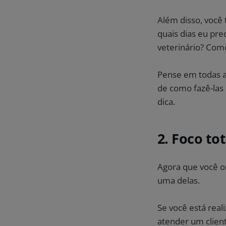
Além disso, voc
quais dias eu pr
veterinário? Com
Pense em todas as
de como fazê-las
dica.
2. Foco to
Agora que você or
uma delas.
Se você está rea
atender um client