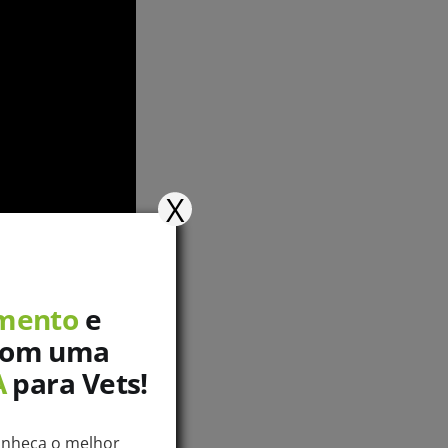
X
mento
e
com uma
A
para Vets!
bém têm esse
onheça o melhor
mais atividades