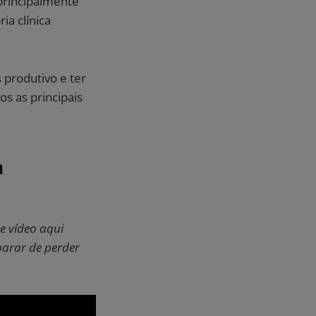
 principalmente
a clínica
 produtivo e ter
os as principais
a
e vídeo aqui
parar de perder