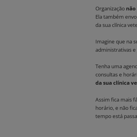
Organização
não
Ela também envol
da sua clínica vet
Imagine que na s
administrativas e
Tenha uma agenda 
consultas e horár
da sua clínica v
Assim fica mais f
horário, e não fi
tempo está pass