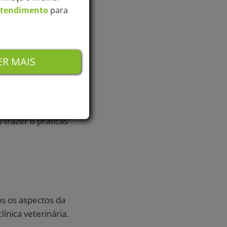
Atendimento
para
R MAIS
mento?
 trazer 6 práticas
os os aspectos da
línica veterinária.