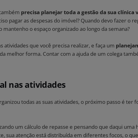
ê também
precisa planejar toda a gestão da sua clínica 
eciso pagar as despesas do imóvel? Quando devo fazer o r
o mantenho o espaço organizado ao longo da semana?
 atividades que você precisa realizar, e faça um
planeja
 da melhor forma. Contar com a ajuda de um colega tam
tal nas atividades
ganizou todas as suas atividades, o próximo passo é ter f
lizando um cálculo de repasse e pensando que daqui uma h
e, sua atenção está distribuída em diferentes focos, o q