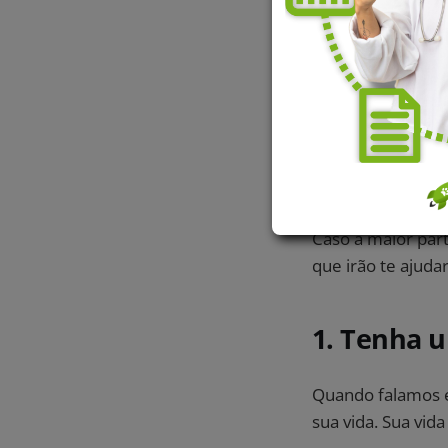
no tempo disponí
Você pode começa
Eu tenho de f
Eu estou cons
Eu faço muito
Caso a maior part
que irão te ajuda
1. Tenha u
Quando falamos e
sua vida. Sua vida