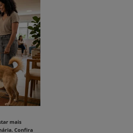
star mais
nária. Confira