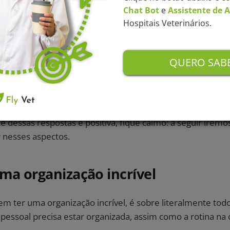
Chat Bot
e
Assistente de 
vel.
Hospitais Veterinários.
r esse processo fazendo algumas perguntas básicas.
QUERO SABE
ato uma boa organização, ou realizo tarefas sem planeja
tantemente cansado e lotado de responsabilidades?
s trabalhos repetitivos e manuais?
e dessas respostas é positiva, fique calmo: a seguir iremos
r nesses aspectos.
ma organização incrível
m ter uma organização incrível, é sobre literalmente tod
 pessoal precisa estar organizada, assim como a rotina na c