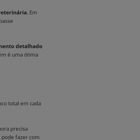
veterinária
. Em
epasse
mento detalhado
bém é uma ótima
oco total em cada
ora precisa
ue pode fazer com