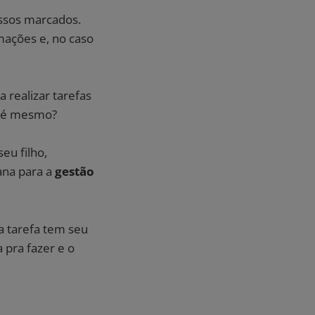
ssos marcados.
mações e, no caso
 realizar tarefas
ão é mesmo?
eu filho,
mana para a
gestão
da tarefa tem seu
 pra fazer e o