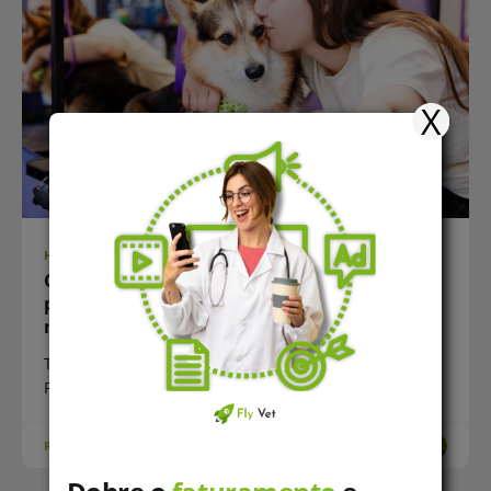
X
HUB-PET-SHOP
O que incluir em um kit de redes sociais para
pet shops: Guia completo para ampliar seu
negócio
Tempo estimado de leitura: 10 minutos Principais
Pontos Ter o kit certo
READ MORE