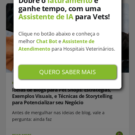
Dobre o
faturamento
e
ganhe tempo, com uma
Assistente de IA
para Vets!
Clique no botão abaixo e conheça o
melhor
Chat Bot
e
Assistente de
Atendimento
para Hospitais Veterinários.
QUERO SABER MAIS
HUB-PET-SHOP
Ideias de Blogs para Pet Shops: Estratégias,
Exemplos Visuais, e Técnicas de Storytelling
para Potencializar seu Negócio
Antes de mergulhar nas ideias de blog, vale a
pergunta: ainda faz